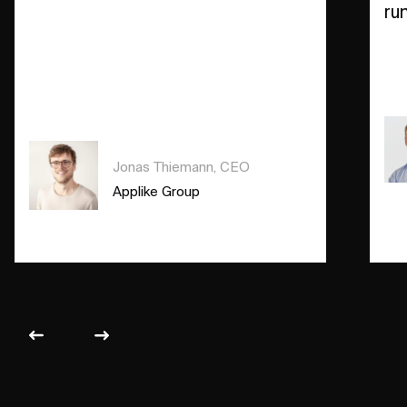
ru
Jonas Thiemann, CEO
Applike Group