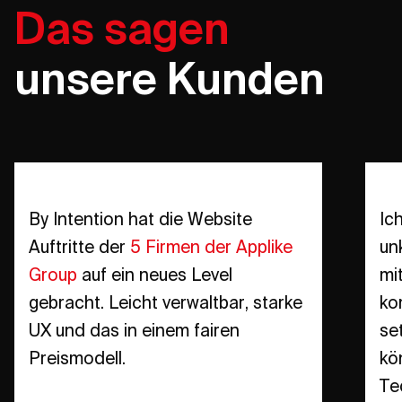
Das sagen
unsere Kunden
By Intention hat die Website
Ic
Auftritte der
5 Firmen der Applike
un
Group
auf ein neues Level
mi
gebracht. Leicht verwaltbar, starke
ko
UX und das in einem fairen
se
Preismodell.
kö
Te