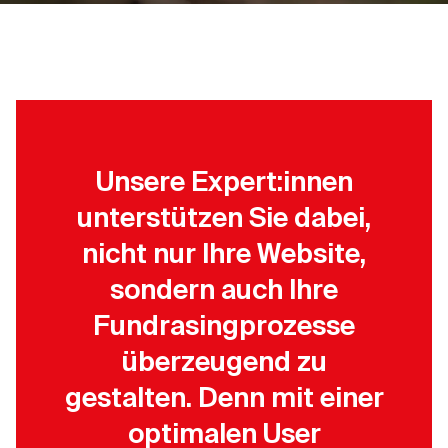
Unsere Expert:innen
unterstützen Sie dabei,
nicht nur Ihre Website,
sondern auch Ihre
Fundrasingprozesse
überzeugend zu
gestalten. Denn mit einer
optimalen User